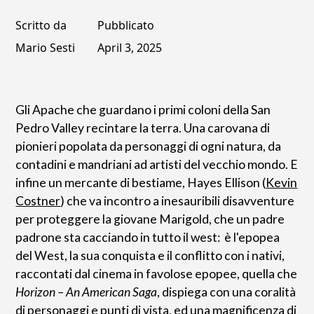
Scritto da
Pubblicato
Mario Sesti
April 3, 2025
Gli Apache che guardano i primi coloni della San
Pedro Valley recintare la terra. Una carovana di
pionieri popolata da personaggi di ogni natura, da
contadini e mandriani ad artisti del vecchio mondo. E
infine un mercante di bestiame, Hayes Ellison (
Kevin
Costner
) che va incontro a inesauribili disavventure
per proteggere la giovane Marigold, che un padre
padrone sta cacciando in tutto il west: è l'epopea
del West, la sua conquista e il conflitto con i nativi,
raccontati dal cinema in favolose epopee, quella che
Horizon – An American Saga
, dispiega con una coralità
di personaggi e punti di vista, ed una magnificenza di