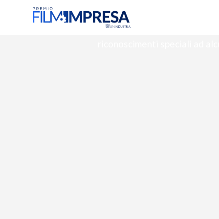
RIV
La quarta edizione del Premio Film Impresa ha propos
riconoscimenti speciali ad alc