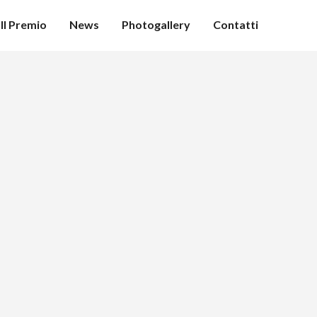
Il Premio
News
Photogallery
Contatti
zione ai vincitori e