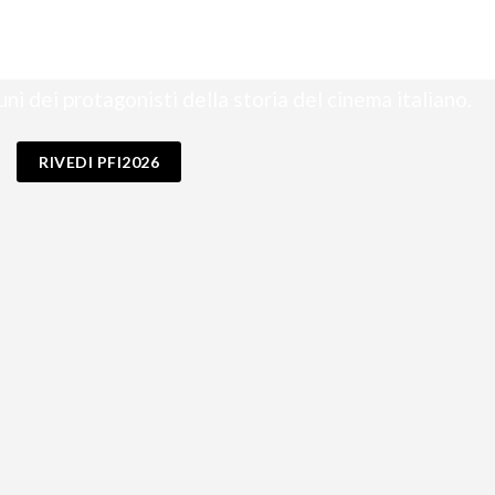
EDI PFI2026
to le proiezioni dei filmati selezionati, gala di premia
uni dei protagonisti della storia del cinema italiano.
RIVEDI PFI2026