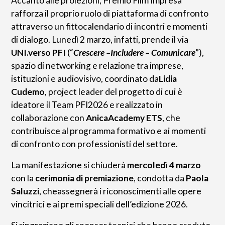
Accanto alle proiezioni, Premio Film Impresa
rafforza il proprio ruolo di piattaforma di confronto
attraverso un fittocalendario di incontri e momenti
di dialogo. Lunedì 2 marzo, infatti, prende il via
UNI.verso PFI
(“
Crescere –Includere – Comunicare
”),
spazio di networking e relazione tra imprese,
istituzioni e audiovisivo, coordinato da
Lidia
Cudemo
, project leader del progetto di cui è
ideatore il Team PFI2026 e realizzato in
collaborazione con
AnicaAcademy ETS
, che
contribuisce al programma formativo e ai momenti
di confronto con professionisti del settore.
La manifestazione si chiuderà
mercoledì 4 marzo
con la
cerimonia di premiazione
, condotta da
Paola
Saluzzi
, cheassegnerà i riconoscimenti alle opere
vincitrici e ai premi speciali dell’edizione 2026.