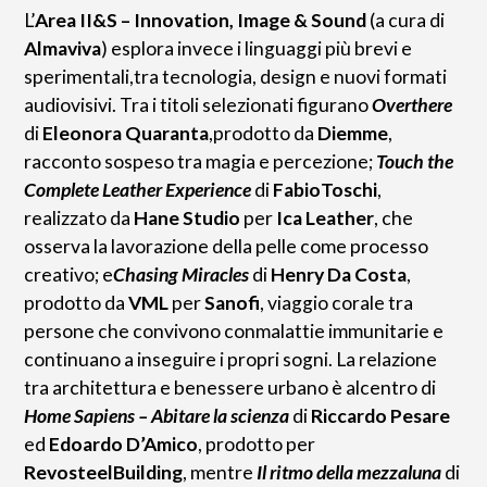
L’
Area II&S – Innovation, Image & Sound
(a cura di
Almaviva
) esplora invece i linguaggi più brevi e
sperimentali,tra tecnologia, design e nuovi formati
audiovisivi. Tra i titoli selezionati figurano
Overthere
di
Eleonora Quaranta
,prodotto da
Diemme
,
racconto sospeso tra magia e percezione;
Touch the
Complete Leather Experience
di
FabioToschi
,
realizzato da
Hane Studio
per
Ica Leather
, che
osserva la lavorazione della pelle come processo
creativo; e
Chasing Miracles
di
Henry Da Costa
,
prodotto da
VML
per
Sanofi
, viaggio corale tra
persone che convivono conmalattie immunitarie e
continuano a inseguire i propri sogni. La relazione
tra architettura e benessere urbano è alcentro di
Home Sapiens – Abitare la scienza
di
Riccardo Pesare
ed
Edoardo D’Amico
, prodotto per
RevosteelBuilding
, mentre
Il ritmo della mezzaluna
di