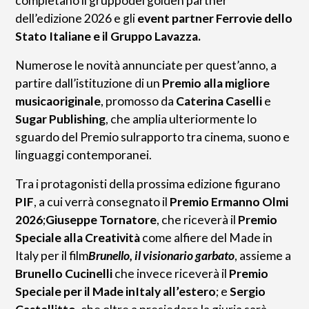
completano il gruppodei golden partner
dell’edizione 2026 e gli
event partner Ferrovie dello
Stato Italiane e il Gruppo Lavazza.
Numerose le novità annunciate per quest’anno, a
partire dall’istituzione di un
Premio alla migliore
musicaoriginale
, promosso da
Caterina Caselli
e
Sugar Publishing
, che amplia ulteriormente lo
sguardo del Premio sulrapporto tra cinema, suono e
linguaggi contemporanei.
Tra i protagonisti della prossima edizione figurano
PIF
, a cui verrà consegnato il
Premio Ermanno Olmi
2026
;
Giuseppe Tornatore
, che riceverà il
Premio
Speciale alla Creatività
come alfiere del Made in
Italy per il film
Brunello, il visionario garbato
, assieme a
Brunello Cucinelli
che invece riceverà il
Premio
Speciale per il Made inItaly all’estero
; e
Sergio