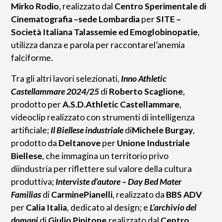
Mirko Rodio
, realizzato dal
Centro Sperimentale di
Cinematografia –sede Lombardia
per
SITE –
Società Italiana Talassemie ed Emoglobinopatie
,
utilizza danza e parola per raccontarel’anemia
falciforme.
Tra gli altri lavori selezionati,
Inno Athletic
Castellammare 2024/25
di
Roberto Scaglione
,
prodotto per
A.S.D.Athletic Castellammare
,
videoclip realizzato con strumenti di intelligenza
artificiale;
Il Biellese industriale
di
Michele Burgay
,
prodotto da
Deltanove
per
Unione Industriale
Biellese
, che immagina un territorio privo
diindustria per riflettere sul valore della cultura
produttiva;
Interviste d’autore – Day Bed Mater
Familias
di
CarminePianelli
, realizzato da
BBS ADV
per
Calia Italia
, dedicato al design; e
L’archivio del
domani
di
Giulio Pipitone
,realizzato dal
Centro