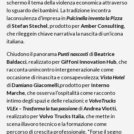
schermo il tema della violenza economica attraverso
lo sguardo dei bambini. La tradizione incontra
laconsulenza d’impresa in
Pulcinella inventa la Pizza
di
Stefan Stechel
, prodotto per
Amber Consulting
,
che rileggein chiave narrativa la nascita di un’icona
italiana.
Chiudono il panorama
Punti nascosti
di
Beatrice
Baldacci
, realizzato per
Giffoni Innovation Hub
, che
racconta unincontro intergenerazionale come
occasione di rinascita e consapevolezza;
Vista Hotel
di
Damiano Giacomelli
,prodotto per
Interno
Marche
, che osserva l’ospitalità come racconto
intimo degli spazi e delle relazioni; e
VolvoTrucks
VLEx – Trasforma la tua passione
di
Andrea Viotti
,
realizzato per
Volvo Trucks Italia
, che mette in
scena illavoro tecnico e la formazione come
percorso di crescita professionale. “Forse il segno