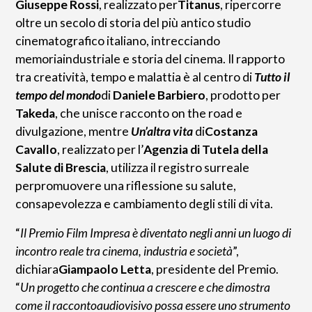
Giuseppe Rossi
, realizzato per
Titanus
, ripercorre
oltre un secolo di storia del più antico studio
cinematografico italiano, intrecciando
memoriaindustriale e storia del cinema. Il rapporto
tra creatività, tempo e malattia è al centro di
Tutto il
tempo del mondo
di
Daniele Barbiero
, prodotto per
Takeda
, che unisce racconto on the road e
divulgazione, mentre
Un’altra vita
di
Costanza
Cavallo
, realizzato per l’
Agenzia di Tutela della
Salute di Brescia
, utilizza il registro surreale
perpromuovere una riflessione su salute,
consapevolezza e cambiamento degli stili di vita.
“
Il Premio Film Impresa è diventato negli anni un luogo di
incontro reale tra cinema, industria e società
”,
dichiara
Giampaolo Letta
, presidente del Premio.
“
Un progetto che continua a crescere e che dimostra
come il raccontoaudiovisivo possa essere uno strumento