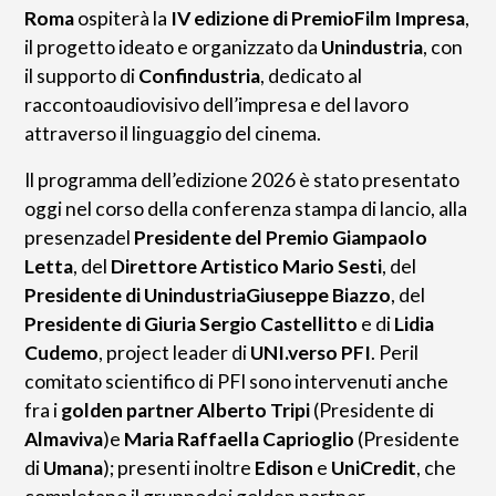
Roma
ospiterà la
IV edizione di PremioFilm Impresa
,
il progetto ideato e organizzato da
Unindustria
, con
il supporto di
Confindustria
, dedicato al
raccontoaudiovisivo dell’impresa e del lavoro
attraverso il linguaggio del cinema.
Il programma dell’edizione 2026 è stato presentato
oggi nel corso della conferenza stampa di lancio, alla
presenzadel
Presidente del Premio Giampaolo
Letta
, del
Direttore Artistico Mario Sesti
, del
Presidente di UnindustriaGiuseppe Biazzo
, del
Presidente di Giuria Sergio Castellitto
e di
Lidia
Cudemo
, project leader di
UNI.verso PFI
. Peril
comitato scientifico di PFI sono intervenuti anche
fra i
golden partner Alberto Tripi
(Presidente di
Almaviva
)e
Maria Raffaella Caprioglio
(Presidente
di
Umana
); presenti inoltre
Edison
e
UniCredit
, che