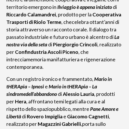
territorio emergono in
Ilviaggio è appena iniziato
di
Riccardo Calamandrei
, prodotto per la
Cooperativa
Trasporti di Riolo Terme
, checelebra ottant’anni di
storia attraverso un racconto corale. Il dialogo tra
passato industriale e futuro urbano è alcentro di
La
nostra via della seta
di
Piergiorgio Crincoli
, realizzato
per
Confindustria Ascoli Piceno
, che
intrecciamemoria manifatturiera e rigenerazione
contemporanea.
Con un registro ironico e frammentato,
Mario in
tHERApia – Ipnosi
e
Mario in tHERApia – La
sindromedell’abbandono
di
Alessio Lauria
, prodotti
per
Hera
, affrontano temi legati alla cura e al
rispetto dello spaziopubblico, mentre
Pane Amore e
Libertà
di
Rovero Impiglia
e
Giacomo Cagnetti
,
realizzato per
Magazzini Gabrielli
,porta sullo