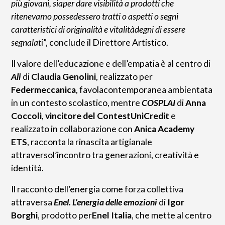
più giovani, siaper dare visibilità a prodotti che
ritenevamo possedessero tratti o aspetti o segni
caratteristici di originalità e vitalitàdegni di essere
segnalat
i”, conclude il Direttore Artistico.
Il valore dell’educazione e dell’empatia è al centro di
Ali
di
Claudia Genolini
, realizzato per
Federmeccanica
, favolacontemporanea ambientata
in un contesto scolastico, mentre
COSPLAI
di
Anna
Coccoli
,
vincitore del ContestUniCredit
e
realizzato in collaborazione con
Anica Academy
ETS
, racconta la rinascita artigianale
attraversol’incontro tra generazioni, creatività e
identità.
Il racconto dell’energia come forza collettiva
attraversa
Enel. L’energia delle emozioni
di
Igor
Borghi
, prodotto per
Enel Italia
, che mette al centro