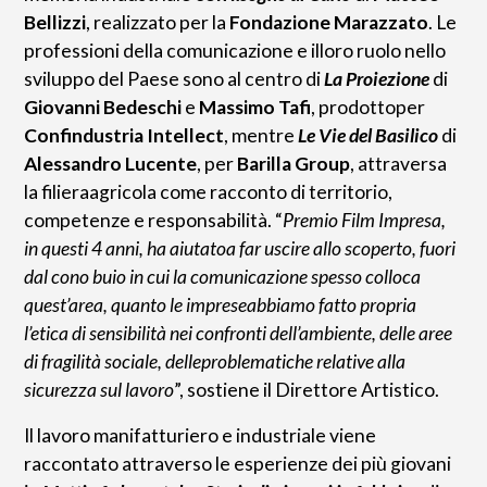
Bellizzi
, realizzato per la
Fondazione Marazzato
. Le
professioni della comunicazione e illoro ruolo nello
sviluppo del Paese sono al centro di
La Proiezione
di
Giovanni Bedeschi
e
Massimo Tafi
, prodottoper
Confindustria Intellect
, mentre
Le Vie del Basilico
di
Alessandro Lucente
, per
Barilla Group
, attraversa
la filieraagricola come racconto di territorio,
competenze e responsabilità. “
Premio Film Impresa,
in questi 4 anni, ha aiutatoa far uscire allo scoperto, fuori
dal cono buio in cui la comunicazione spesso colloca
quest’area, quanto le impreseabbiamo fatto propria
l’etica di sensibilità nei confronti dell’ambiente, delle aree
di fragilità sociale, delleproblematiche relative alla
sicurezza sul lavoro
”, sostiene il Direttore Artistico.
Il lavoro manifatturiero e industriale viene
raccontato attraverso le esperienze dei più giovani