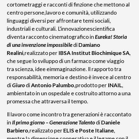
cortometraggi e racconti di finzione che mettono al
centro persone,lavoro e comunità, utilizzando
linguaggi diversi per affrontare temi sociali,
industriali e culturali. L’innovazionescientifica
diventa racconto cinematografico in
Eureka! Storia
di una invenzione impossibile
di
Damiano
Realini
,realizzato per
IBSA Institut Biochimique SA
,
che segue lo sviluppo di un farmaco come viaggio
tra scienza, idee eimmaginazione. Il rapporto tra
responsabilità, memoria e destino è invece al centro
di
Giuro
di
Antonio Palumbo
,prodotto per
INAIL
,
ambientato in un ospedale e costruito attorno a una
promessa che attraversa il tempo.
Il lavoro come incontro tra generazioni è raccontato
in
Il primo giorno – Generazione Talento
di
Daniele
Barbiero
,realizzato per
ELIS e Poste Italiane
,
mentre la dimensione cooperativa e il legame con il