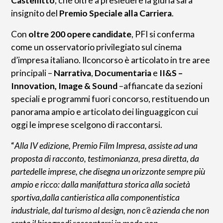
Castellitto
, che oltre a presiedere la giuria sarà
insignito del
Premio Speciale alla Carriera
.
Con
oltre 200 opere candidate
, PFI si conferma
come un osservatorio privilegiato sul cinema
d’impresa italiano. Ilconcorso è articolato in tre aree
principali –
Narrativa
,
Documentaria
e
II&S –
Innovation, Image & Sound
–affiancate da sezioni
speciali e programmi fuori concorso, restituendo un
panorama ampio e articolato dei linguaggicon cui
oggi le imprese scelgono di raccontarsi.
“
Alla IV edizione, Premio Film Impresa, assiste ad una
proposta di racconto, testimonianza, presa diretta, da
partedelle imprese, che disegna un orizzonte sempre più
ampio e ricco: dalla manifattura storica alla società
sportiva,dalla cantieristica alla componentistica
industriale, dal turismo al design, non c’è azienda che non