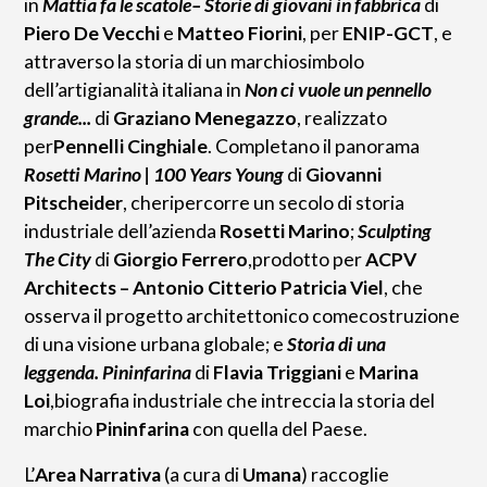
in
Mattia fa le scatole– Storie di giovani in fabbrica
di
Piero De Vecchi
e
Matteo Fiorini
, per
ENIP-GCT
, e
attraverso la storia di un marchiosimbolo
dell’artigianalità italiana in
Non ci vuole un pennello
grande...
di
Graziano Menegazzo
, realizzato
per
Pennelli Cinghiale
. Completano il panorama
Rosetti Marino | 100 Years Young
di
Giovanni
Pitscheider
, cheripercorre un secolo di storia
industriale dell’azienda
Rosetti Marino
;
Sculpting
The City
di
Giorgio Ferrero
,prodotto per
ACPV
Architects – Antonio Citterio Patricia Viel
, che
osserva il progetto architettonico comecostruzione
di una visione urbana globale; e
Storia di una
leggenda. Pininfarina
di
Flavia Triggiani
e
Marina
Loi
,biografia industriale che intreccia la storia del
marchio
Pininfarina
con quella del Paese.
L’
Area Narrativa
(a cura di
Umana
) raccoglie