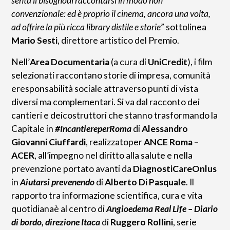
senta il bisognodi raccontarsi in modo non
convenzionale: ed è proprio il cinema, ancora una volta,
ad offrire la più ricca library distile e storie
” sottolinea
Mario Sesti
, direttore artistico del Premio.
Nell’
Area Documentaria
(a cura di
UniCredit
), i film
selezionati raccontano storie di impresa, comunità
eresponsabilità sociale attraverso punti di vista
diversi ma complementari. Si va dal racconto dei
cantieri e deicostruttori che stanno trasformando la
Capitale in
#IncantiereperRoma
di
Alessandro
Giovanni Ciuffardi
, realizzatoper
ANCE Roma –
ACER
, all’impegno nel diritto alla salute e nella
prevenzione portato avanti da
DiagnostiCareOnlus
in
Aiutarsi prevenendo
di
Alberto Di Pasquale
. Il
rapporto tra informazione scientifica, cura e vita
quotidianaè al centro di
Angioedema Real Life – Diario
di bordo, direzione Itaca
di
Ruggero Rollini
, serie