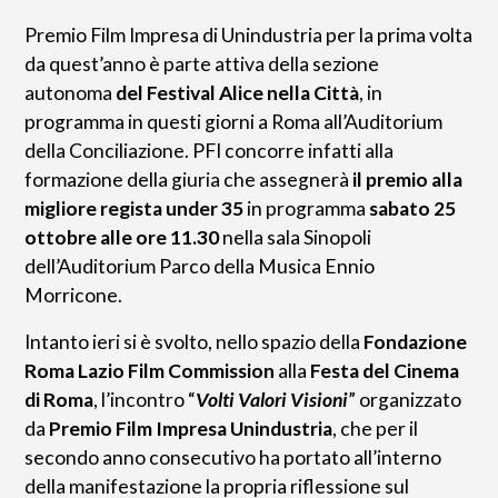
Premio Film Impresa di Unindustria per la prima volta
da quest’anno è parte attiva della sezione
autonoma
del Festival Alice nella Città
,
in
programma in questi giorni a Roma all’Auditorium
della Conciliazione. PFI concorre infatti alla
formazione della giuria che assegnerà
il premio alla
migliore regista under 35
in programma
sabato 25
ottobre alle ore 11.30
nella sala Sinopoli
dell’Auditorium Parco della Musica Ennio
Morricone.
Intanto ieri si è svolto, nello spazio della
Fondazione
Roma Lazio Film Commission
alla
Festa del Cinema
di Roma
, l’incontro “
Volti Valori Visioni
” organizzato
da
Premio Film Impresa Unindustria
, che per il
secondo anno consecutivo ha portato all’interno
della manifestazione la propria riflessione sul