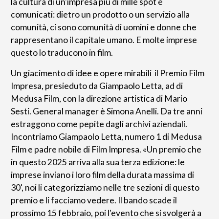
la cultura di un'impresa più di mille spot e
comunicati: dietro un prodotto o un servizio alla
comunità, ci sono comunità di uomini e donne che
rappresentano il capitale umano. E molte imprese
questo lo traducono in film.
Un giacimento di idee e opere mirabili il Premio Film
Impresa, presieduto da Giampaolo Letta, ad di
Medusa Film, con la direzione artistica di Mario
Sesti. General manager è Simona Anelli. Da tre anni
estraggono come pepite dagli archivi aziendali.
Incontriamo Giampaolo Letta, numero 1 di Medusa
Film e padre nobile di Film Impresa. «Un premio che
in questo 2025 arriva alla sua terza edizione: le
imprese inviano i loro film della durata massima di
30', noi li categorizziamo nelle tre sezioni di questo
premio e li facciamo vedere. Il bando scade il
prossimo 15 febbraio, poi l'evento che si svolgerà a