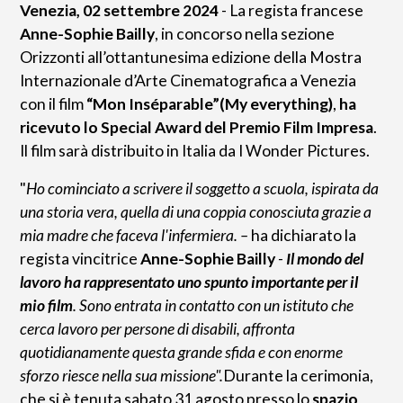
Venezia, 02 settembre 2024
- La regista francese
Anne-Sophie Bailly
, in concorso nella sezione
Orizzonti all’ottantunesima edizione della Mostra
Internazionale d’Arte Cinematografica a Venezia
con il film
“Mon Inséparable”(My everything)
,
ha
ricevuto lo Special Award del Premio Film Impresa
.
Il film sarà distribuito in Italia da I Wonder Pictures.
"
Ho cominciato a scrivere il soggetto a scuola, ispirata da
una storia vera, quella di una coppia conosciuta grazie a
mia madre che faceva l'infermiera. –
ha dichiarato la
regista vincitrice
Anne-Sophie Bailly
-
Il mondo del
lavoro ha rappresentato uno spunto importante per il
mio film
. Sono entrata in contatto con un istituto che
cerca lavoro per persone di disabili, affronta
quotidianamente questa grande sfida e con enorme
sforzo riesce nella sua missione".
Durante la cerimonia,
che si è tenuta sabato 31 agosto presso lo
spazio