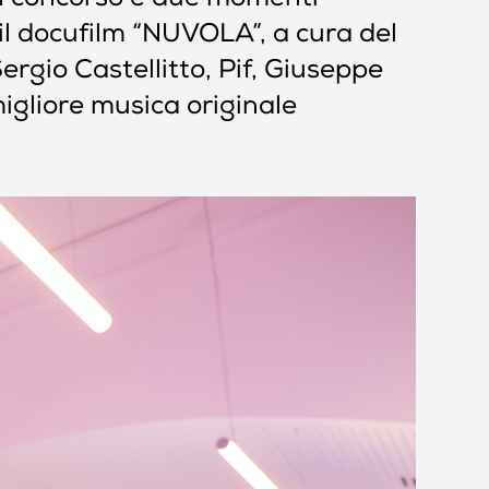
 in concorso e due momenti
 il docufilm “NUVOLA”, a cura del
rgio Castellitto, Pif, Giuseppe
migliore musica originale