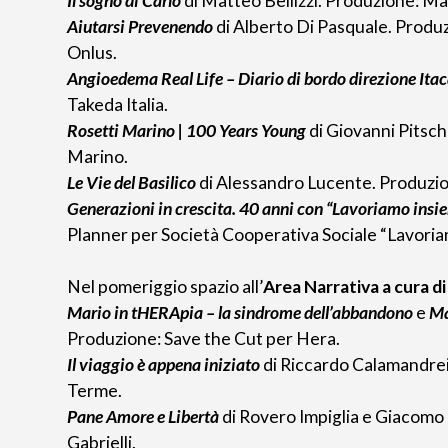
Il sogno di Carlo
di Matteo Bellizzi. Produzione: Ma
Aiutarsi Prevenendo
di Alberto Di Pasquale. Prod
Onlus.
Angioedema Real Life – Diario di bordo direzione Ita
Takeda Italia.
Rosetti Marino | 100 Years Young
di Giovanni Pitsc
Marino.
Le Vie del Basilico
di Alessandro Lucente. Produzio
Generazioni in crescita. 40 anni con “Lavoriamo insi
Planner per Società Cooperativa Sociale “Lavori
Nel pomeriggio spazio all’
Area Narrativa a cura d
Mario in tHERApia – la sindrome dell’abbandono
e
Ma
Produzione: Save the Cut per Hera.
Il viaggio è appena iniziato
di Riccardo Calamandrei
Terme.
Pane Amore e Libertà
di Rovero Impiglia e Giacomo
Gabrielli.