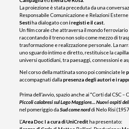
Campagna
ed
Elena De Rosa
.
La proiezione è stata preceduta da una conversa
Responsabile Comunicazione e Relazioni Esterne 
Sesti
ha dialogato con
i registi e il cast
.
Un film corale che attraversa il mondo ferroviario 
raccontando il treno non solo come mezzo di tras
trasformazione e realizzazione personale. La narr
uno sguardo intimo e diretto, restituisce la capill
universi quotidiani, tra paesaggi, connessioni e asp
Nel corso della mattinata sono poi cominciate le
p
accompagnati dalla
presenza degli autori e i rap
Prima dell’avvio, spazio anche ai “Corti dal CSC – 
Piccoli calabresi sul Lago Maggiore… Nuovi ospiti del
nel pomeriggio da
Sud come nord
di Nelo Risi (1957
L’
Area Doc I a cura di UniCredit
ha presentato: