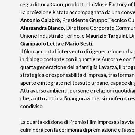
regia di
Luca Caon
, prodotto da Muse Factory of 
La proiezione è stata accompagnata da una conve
Antonio Calabrò
, Presidente Gruppo Tecnico Cul
Alessandra Bianco
, Direttore Corporate Commun
Unione Industriale Torino, e
Maurizio Tarquini
, D
Giampaolo Letta
e
Mario Sesti
.
Il film racconta l’intervento di rigenerazione urba
in dialogo costante con il quartiere Aurora e con l
quarta generazione della famiglia Lavazza, il pro
strategica e responsabilità d’impresa, trasforman
aperto e integrato nel tessuto urbano, capace di g
Attraverso ambienti, persone e relazioni quotidiane
che, a otto anni dall’inaugurazione, si conferma 
condiviso.
La quarta edizione di Premio Film Impresa si avvia
culminerà con la cerimonia di premiazione e l’ass