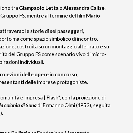
zione tra
Giampaolo Letta
e
Alessandra Calise
,
Gruppo FS, mentre al termine del film
Mario
attraverso le storie di sei passeggeri,
porto ma come spazio simbolico di incontro,
azione, costruita su un montaggio alternato e su
arità del Gruppo FS come scenario vivo di micro-
irazioni individuali.
roiezioni delle opere in concorso
,
presentanti
delle imprese protagoniste.
Comunità e Impresa | Flash”, con la proiezione di
la colonia di Suna
di Ermanno Olmi (1953), seguita
).