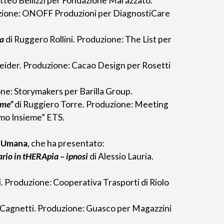
tteo Bellizzi per Fondazione Marazzato.
uzione: ONOFF Produzioni per DiagnostiCare
ca
di Ruggero Rollini. Produzione: The List per
heider. Produzione: Cacao Design per Rosetti
ne: Storymakers per Barilla Group.
eme”
di Ruggiero Torre. Produzione: Meeting
amo Insieme” ETS.
i Umana
, che ha presentato:
rio in tHERApia – ipnosi
di Alessio Lauria.
. Produzione: Cooperativa Trasporti di Riolo
 Cagnetti. Produzione: Guasco per Magazzini