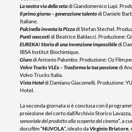
La nostra via della seta
di Giandomenico Lupi. Produ
Il primo giorno – generazione talento
di Daniele Bar
Italiane.
Pulcinella inventa la Pizza
di Stefan Stechel. Produ
Punti nascosti
di Beatrice Baldacci. Produzione: G
EUREKA! Storia di una invenzione impossibile
di Dam
IBSA Institut Biochimique.
Giuro
di Antonio Palumbo. Produzione: Oz Film per 
Volvo Trucks VLEx – Trasforma la tua passione
di And
Volvo Trucks Italia.
Vista Hotel
di Damiano Giacomelli. Produzione: Y
Hotel.
La seconda giornata si è conclusa con il programm
proiezione del corto dall’Archivio Storico Lavazza,
sensoriale del prodotto alla scoperta del cinema
”, a cu
docufilm “
NUVOLA
”, ideato da
Virginio Briatore
,