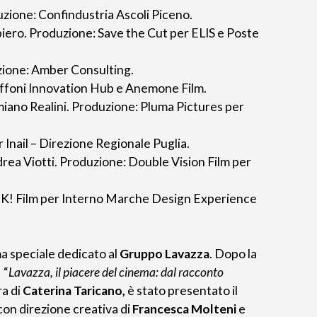
zione: Confindustria Ascoli Piceno.
biero. Produzione: Save the Cut per ELIS e Poste
zione: Amber Consulting.
iffoni Innovation Hub e Anemone Film.
iano Realini. Produzione: Pluma Pictures per
Inail – Direzione Regionale Puglia.
rea Viotti. Produzione: Double Vision Film per
UK! Film per Interno Marche Design Experience
a speciale dedicato al
Gruppo Lavazza
. Dopo la
 “
Lavazza, il piacere del cinema: dal racconto
ra di
Caterina Taricano,
è stato presentato il
 con direzione creativa di
Francesca Molteni
e